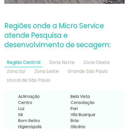
Regiões onde a Micro Service
atende Pesquisa e
desenvolvimento de secagem:
Região Central
Zona Norte
Zona Oeste
Zona Sul
Zona Leste
Grande São Paulo
Litoral de São Paulo
Aclimação
Bela Vista
Centro
Consolação
Luz
Pari
Sé
Vila Buarque
Bom Retiro
Brás
Higienópolis
Glicério