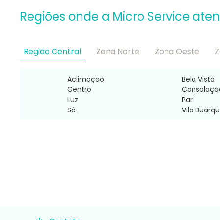
Regiões onde a Micro Service ate
Região Central
Zona Norte
Zona Oeste
Z
Aclimação
Bela Vista
Centro
Consolaçã
Luz
Pari
Sé
Vila Buarq