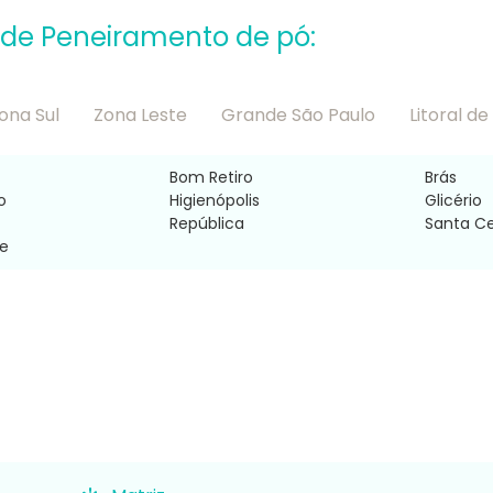
nde Peneiramento de pó:
ona Sul
Zona Leste
Grande São Paulo
Litoral de
Bom Retiro
Brás
o
Higienópolis
Glicério
República
Santa Ce
ue